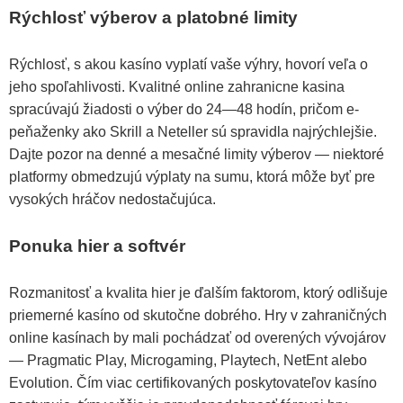
Rýchlosť výberov a platobné limity
Rýchlosť, s akou kasíno vyplatí vaše výhry, hovorí veľa o
jeho spoľahlivosti. Kvalitné online zahranicne kasina
spracúvajú žiadosti o výber do 24—48 hodín, pričom e-
peňaženky ako Skrill a Neteller sú spravidla najrýchlejšie.
Dajte pozor na denné a mesačné limity výberov — niektoré
platformy obmedzujú výplaty na sumu, ktorá môže byť pre
vysokých hráčov nedostačujúca.
Ponuka hier a softvér
Rozmanitosť a kvalita hier je ďalším faktorom, ktorý odlišuje
priemerné kasíno od skutočne dobrého. Hry v zahraničných
online kasínach by mali pochádzať od overených vývojárov
— Pragmatic Play, Microgaming, Playtech, NetEnt alebo
Evolution. Čím viac certifikovaných poskytovateľov kasíno