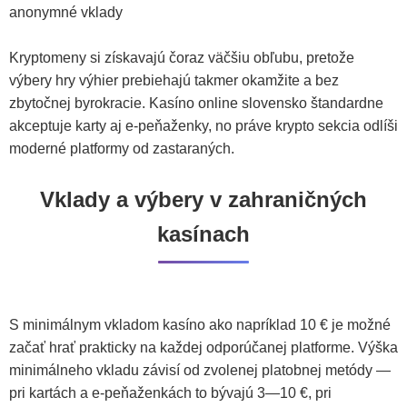
anonymné vklady
Kryptomeny si získavajú čoraz väčšiu obľubu, pretože
výbery hry výhier prebiehajú takmer okamžite a bez
zbytočnej byrokracie. Kasíno online slovensko štandardne
akceptuje karty aj e-peňaženky, no práve krypto sekcia odlíši
moderné platformy od zastaraných.
Vklady a výbery v zahraničných
kasínach
S minimálnym vkladom kasíno ako napríklad 10 € je možné
začať hrať prakticky na každej odporúčanej platforme. Výška
minimálneho vkladu závisí od zvolenej platobnej metódy —
pri kartách a e-peňaženkách to bývajú 3—10 €, pri