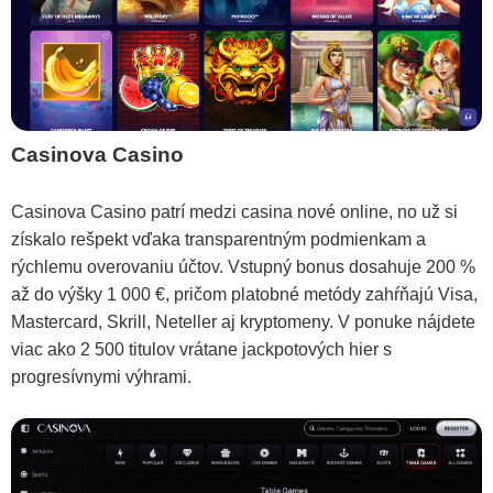
Casinova Casino
Casinova Casino patrí medzi casina nové online, no už si
získalo rešpekt vďaka transparentným podmienkam a
rýchlemu overovaniu účtov. Vstupný bonus dosahuje 200 %
až do výšky 1 000 €, pričom platobné metódy zahŕňajú Visa,
Mastercard, Skrill, Neteller aj kryptomeny. V ponuke nájdete
viac ako 2 500 titulov vrátane jackpotových hier s
progresívnymi výhrami.