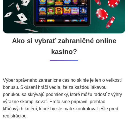
Ako si vybrať zahraničné online
kasíno?
Výber správneho zahranicne casino sk nie je len o veľkosti
bonusu. Skúsení hráči vedia, že za každou lákavou
ponukou sa skrývajú podmienky, ktoré môžu radosť z výhry
výrazne skomplikovať. Preto sme pripravili prehľad
kľúčových kritérií, ktoré by ste mali skontrolovať ešte pred
registráciou.