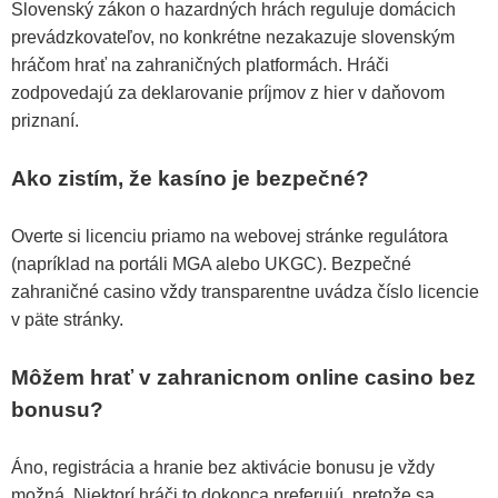
Slovenský zákon o hazardných hrách reguluje domácich
prevádzkovateľov, no konkrétne nezakazuje slovenským
hráčom hrať na zahraničných platformách. Hráči
zodpovedajú za deklarovanie príjmov z hier v daňovom
priznaní.
Ako zistím, že kasíno je bezpečné?
Overte si licenciu priamo na webovej stránke regulátora
(napríklad na portáli MGA alebo UKGC). Bezpečné
zahraničné casino vždy transparentne uvádza číslo licencie
v päte stránky.
Môžem hrať v zahranicnom online casino bez
bonusu?
Áno, registrácia a hranie bez aktivácie bonusu je vždy
možná. Niektorí hráči to dokonca preferujú, pretože sa