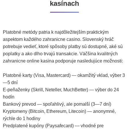
kasínach
Platobné metódy patria k najdôležitejším praktickým
aspektom každého zahranicne casino. Slovenský hráč
potrebuje vedieť, ktoré spôsoby platby sú dostupné, aké sú
poplatky a ako dlho trvajú transakcie. Väčšina kvalitných
zahranicne online kasina podporuje nasledujúce možnosti:
Platobné karty (Visa, Mastercard) — okamžitý vklad, výber 3
—5 dní
E-peňaženky (Skrill, Neteller, MuchBetter) — výber do 24
hodín
Bankový prevod — spoľahlivý, ale pomalší (3—7 dní)
Kryptomeny (Bitcoin, Ethereum, Litecoin) — anonymné,
rýchle do 1 hodiny
Predplatené kupóny (Paysafecard) — vhodné pre