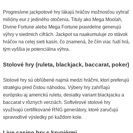
Progresívne jackpotové hry lákajú hráčov možnosťou vyhrať
milióny eur z jediného otočenia. Tituly ako Mega Moolah,
Divine Fortune alebo Mega Fortune pravidelne generujú
výhry v siedmich cifrách. Jackpot sa naakumuluje zo stávok
hráčov na celej sieti kasín, čo znamená, že čím viac ľudí hrá,
tým vyššia je potenciálna výhra.
Stolové hry (ruleta, blackjack, baccarat, poker)
Stolové hry sú obľúbené najmä medzi hráčmi, ktorí preferujú
stratégiu pred čistou náhodou. Výbery hry zahŕňajú
európsku aj americkú ruletu, desiatky variant blackjacku a
baccarat v rôznych verziách. Softvérové stolové hry
využívajú certifikované RNG generátory, ktoré zaručujú
spravodlivé výsledky pri každom kole.
Live casino hry s krupiérmi