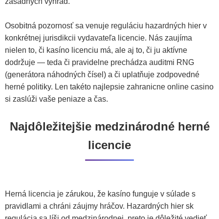
zásadných výhrad.
Osobitná pozornosť sa venuje reguláciu hazardných hier v
konkrétnej jurisdikcii vydavateľa licencie. Nás zaujíma
nielen to, či kasíno licenciu má, ale aj to, či ju aktívne
dodržuje — teda či pravidelne prechádza auditmi RNG
(generátora náhodných čísel) a či uplatňuje zodpovedné
herné politiky. Len takéto najlepsie zahranicne online casino
si zaslúži vaše peniaze a čas.
Najdôležitejšie medzinárodné herné
licencie
Herná licencia je zárukou, že kasíno funguje v súlade s
pravidlami a chráni záujmy hráčov. Hazardných hier sk
regulácia sa líši od medzinárodnej, preto je dôležité vedieť,