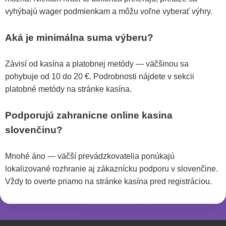
vyhýbajú wager podmienkam a môžu voľne vyberať výhry.
Aká je minimálna suma výberu?
Závisí od kasína a platobnej metódy — väčšinou sa
pohybuje od 10 do 20 €. Podrobnosti nájdete v sekcii
platobné metódy na stránke kasína.
Podporujú zahranicne online kasina
slovenčinu?
Mnohé áno — väčší prevádzkovatelia ponúkajú
lokalizované rozhranie aj zákaznícku podporu v slovenčine.
Vždy to overte priamo na stránke kasína pred registráciou.