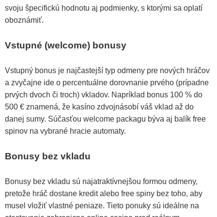
svoju špecifickú hodnotu aj podmienky, s ktorými sa oplatí
oboznámiť.
Vstupné (welcome) bonusy
Vstupný bonus je najčastejší typ odmeny pre nových hráčov
a zvyčajne ide o percentuálne dorovnanie prvého (prípadne
prvých dvoch či troch) vkladov. Napríklad bonus 100 % do
500 € znamená, že kasíno zdvojnásobí váš vklad až do
danej sumy. Súčasťou welcome packagu býva aj balík free
spinov na vybrané hracie automaty.
Bonusy bez vkladu
Bonusy bez vkladu sú najatraktívnejšou formou odmeny,
pretože hráč dostane kredit alebo free spiny bez toho, aby
musel vložiť vlastné peniaze. Tieto ponuky sú ideálne na