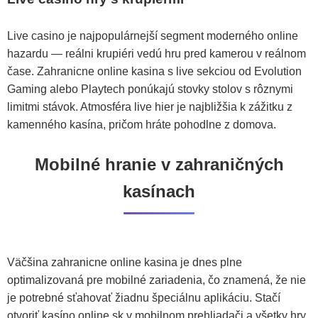
Live casino je najpopulárnejší segment moderného online
hazardu — reálni krupiéri vedú hru pred kamerou v reálnom
čase. Zahranicne online kasina s live sekciou od Evolution
Gaming alebo Playtech ponúkajú stovky stolov s rôznymi
limitmi stávok. Atmosféra live hier je najbližšia k zážitku z
kamenného kasína, pričom hráte pohodlne z domova.
Mobilné hranie v zahraničných
kasínach
Väčšina zahranicne online kasina je dnes plne
optimalizovaná pre mobilné zariadenia, čo znamená, že nie
je potrebné sťahovať žiadnu špeciálnu aplikáciu. Stačí
otvoriť kasíno online sk v mobilnom prehliadači a všetky hry,