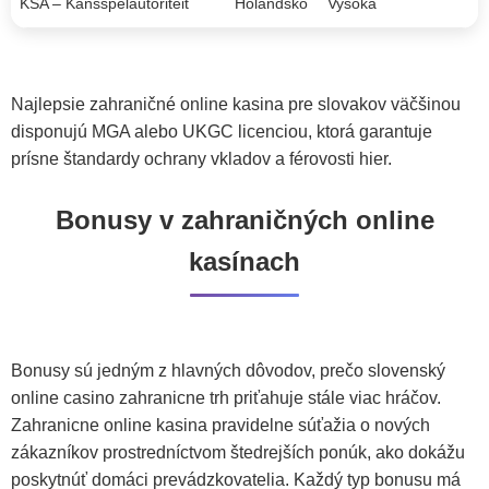
KSA – Kansspelautoriteit
Holandsko
Vysoká
Najlepsie zahraničné online kasina pre slovakov väčšinou
disponujú MGA alebo UKGC licenciou, ktorá garantuje
prísne štandardy ochrany vkladov a férovosti hier.
Bonusy v zahraničných online
kasínach
Bonusy sú jedným z hlavných dôvodov, prečo slovenský
online casino zahranicne trh priťahuje stále viac hráčov.
Zahranicne online kasina pravidelne súťažia o nových
zákazníkov prostredníctvom štedrejších ponúk, ako dokážu
poskytnúť domáci prevádzkovatelia. Každý typ bonusu má