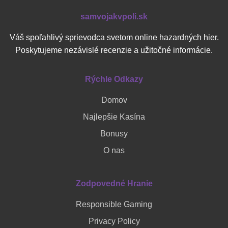
samvojakvpoli.sk
Váš spoľahlivý sprievodca svetom online hazardných hier.
Poskytujeme nezávislé recenzie a užitočné informácie.
Rýchle Odkazy
Domov
Najlepšie Kasína
Bonusy
O nas
Zodpovedné Hranie
Responsible Gaming
Privacy Policy