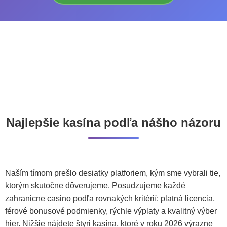
Najlepšie kasína podľa nášho názoru
Naším tímom prešlo desiatky platforiem, kým sme vybrali tie,
ktorým skutočne dôverujeme. Posudzujeme každé
zahranicne casino podľa rovnakých kritérií: platná licencia,
férové bonusové podmienky, rýchle výplaty a kvalitný výber
hier. Nižšie nájdete štyri kasína, ktoré v roku 2026 výrazne