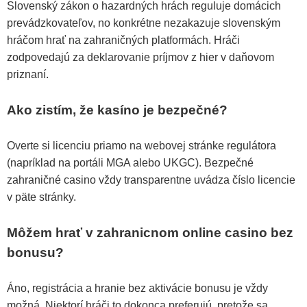
Slovenský zákon o hazardných hrách reguluje domácich
prevádzkovateľov, no konkrétne nezakazuje slovenským
hráčom hrať na zahraničných platformách. Hráči
zodpovedajú za deklarovanie príjmov z hier v daňovom
priznaní.
Ako zistím, že kasíno je bezpečné?
Overte si licenciu priamo na webovej stránke regulátora
(napríklad na portáli MGA alebo UKGC). Bezpečné
zahraničné casino vždy transparentne uvádza číslo licencie
v päte stránky.
Môžem hrať v zahranicnom online casino bez
bonusu?
Áno, registrácia a hranie bez aktivácie bonusu je vždy
možná. Niektorí hráči to dokonca preferujú, pretože sa