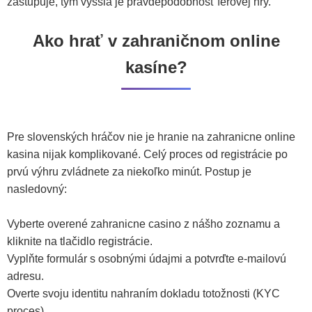
zastupuje, tým vyššia je pravdepodobnosť férovej hry.
Ako hrať v zahraničnom online
kasíne?
Pre slovenských hráčov nie je hranie na zahranicne online
kasina nijak komplikované. Celý proces od registrácie po
prvú výhru zvládnete za niekoľko minút. Postup je
nasledovný:
Vyberte overené zahranicne casino z nášho zoznamu a
kliknite na tlačidlo registrácie.
Vyplňte formulár s osobnými údajmi a potvrďte e-mailovú
adresu.
Overte svoju identitu nahraním dokladu totožnosti (KYC
proces).