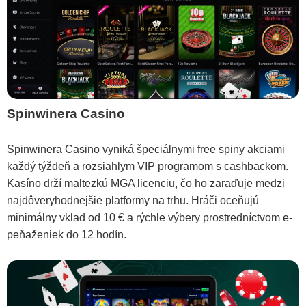
Spinwinera Casino
Spinwinera Casino vyniká špeciálnymi free spiny akciami
každý týždeň a rozsiahlym VIP programom s cashbackom.
Kasíno drží maltezkú MGA licenciu, čo ho zaraďuje medzi
najdôveryhodnejšie platformy na trhu. Hráči oceňujú
minimálny vklad od 10 € a rýchle výbery prostredníctvom e-
peňaženiek do 12 hodín.