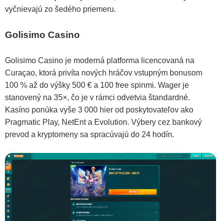
vyčnievajú zo šedého priemeru.
Golisimo Casino
Golisimo Casino je moderná platforma licencovaná na
Curaçao, ktorá privíta nových hráčov vstupným bonusom
100 % až do výšky 500 € a 100 free spinmi. Wager je
stanovený na 35×, čo je v rámci odvetvia štandardné.
Kasíno ponúka vyše 3 000 hier od poskytovateľov ako
Pragmatic Play, NetEnt a Evolution. Výbery cez bankový
prevod a kryptomeny sa spracúvajú do 24 hodín.