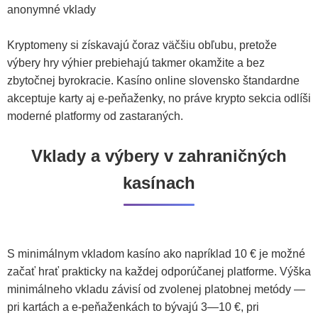
anonymné vklady
Kryptomeny si získavajú čoraz väčšiu obľubu, pretože
výbery hry výhier prebiehajú takmer okamžite a bez
zbytočnej byrokracie. Kasíno online slovensko štandardne
akceptuje karty aj e-peňaženky, no práve krypto sekcia odlíši
moderné platformy od zastaraných.
Vklady a výbery v zahraničných
kasínach
S minimálnym vkladom kasíno ako napríklad 10 € je možné
začať hrať prakticky na každej odporúčanej platforme. Výška
minimálneho vkladu závisí od zvolenej platobnej metódy —
pri kartách a e-peňaženkách to bývajú 3—10 €, pri