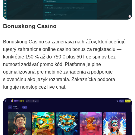
Bonuskong Casino
Bonuskong Casino sa zameriava na hráčov, ktorí oceňujú
щедrý zahranicne online casino bonus za registraciu —
konkrétne 150 % až do 750 € plus 50 free spinov bez
nutnosti zadávať promo kód. Platforma je plne
optimalizovaná pre mobilné zariadenia a podporuje
slovenčinu ako jazyk rozhrania. Zákaznícka podpora
funguje nonstop cez live chat.