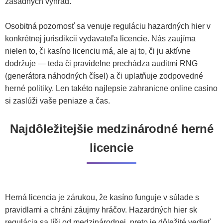
zásadných výhrad.
Osobitná pozornosť sa venuje reguláciu hazardných hier v
konkrétnej jurisdikcii vydavateľa licencie. Nás zaujíma
nielen to, či kasíno licenciu má, ale aj to, či ju aktívne
dodržuje — teda či pravidelne prechádza auditmi RNG
(generátora náhodných čísel) a či uplatňuje zodpovedné
herné politiky. Len takéto najlepsie zahranicne online casino
si zaslúži vaše peniaze a čas.
Najdôležitejšie medzinárodné herné
licencie
Herná licencia je zárukou, že kasíno funguje v súlade s
pravidlami a chráni záujmy hráčov. Hazardných hier sk
regulácia sa líši od medzinárodnej, preto je dôležité vedieť,