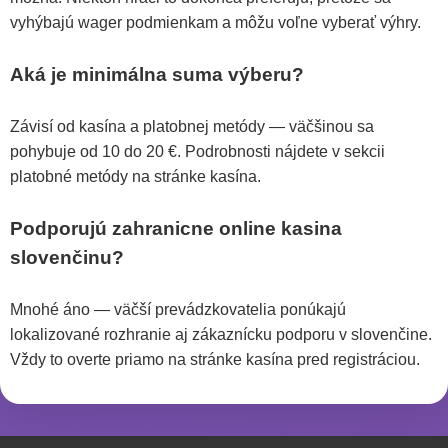
vyhýbajú wager podmienkam a môžu voľne vyberať výhry.
Aká je minimálna suma výberu?
Závisí od kasína a platobnej metódy — väčšinou sa
pohybuje od 10 do 20 €. Podrobnosti nájdete v sekcii
platobné metódy na stránke kasína.
Podporujú zahranicne online kasina
slovenčinu?
Mnohé áno — väčší prevádzkovatelia ponúkajú
lokalizované rozhranie aj zákaznícku podporu v slovenčine.
Vždy to overte priamo na stránke kasína pred registráciou.