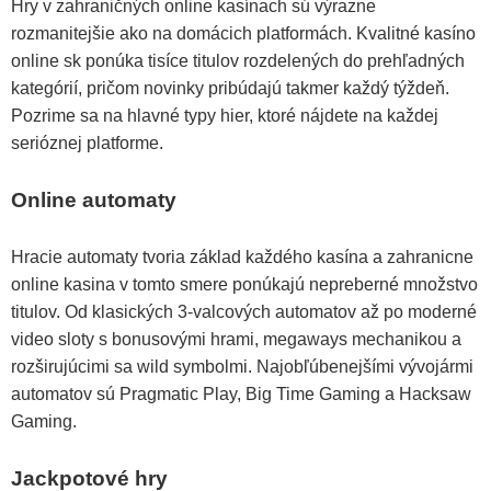
Hry v zahraničných online kasínach sú výrazne
rozmanitejšie ako na domácich platformách. Kvalitné kasíno
online sk ponúka tisíce titulov rozdelených do prehľadných
kategórií, pričom novinky pribúdajú takmer každý týždeň.
Pozrime sa na hlavné typy hier, ktoré nájdete na každej
serióznej platforme.
Online automaty
Hracie automaty tvoria základ každého kasína a zahranicne
online kasina v tomto smere ponúkajú nepreberné množstvo
titulov. Od klasických 3-valcových automatov až po moderné
video sloty s bonusovými hrami, megaways mechanikou a
rozširujúcimi sa wild symbolmi. Najobľúbenejšími vývojármi
automatov sú Pragmatic Play, Big Time Gaming a Hacksaw
Gaming.
Jackpotové hry