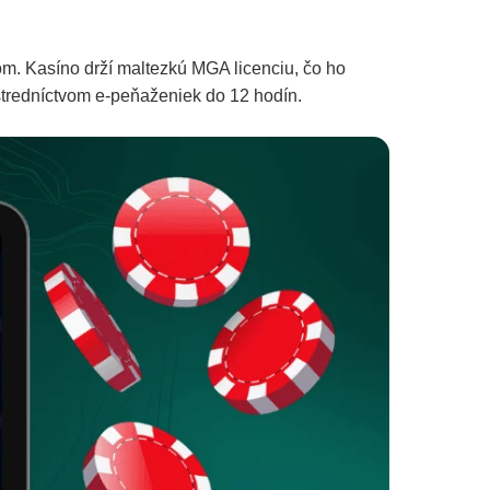
m. Kasíno drží maltezkú MGA licenciu, čo ho
stredníctvom e-peňaženiek do 12 hodín.