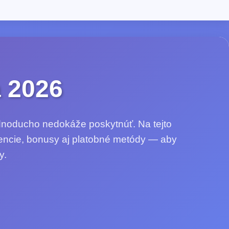
a 2026
dnoducho nedokáže poskytnúť. Na tejto
licencie, bonusy aj platobné metódy — aby
y.