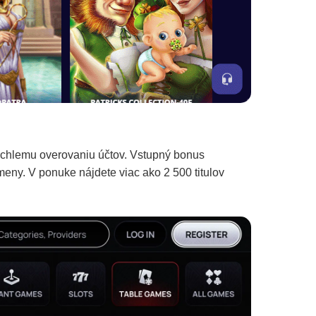
ýchlemu overovaniu účtov. Vstupný bonus
meny. V ponuke nájdete viac ako 2 500 titulov