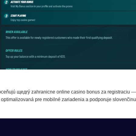
ceňujú щедrý zahranicne online casino bonus za registraciu —
e optimalizovaná pre mobilné zariadenia a podporuje slovenčin