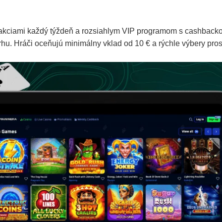
 akciami každý týždeň a rozsiahlym VIP programom s cashbacko
rhu. Hráči oceňujú minimálny vklad od 10 € a rýchle výbery pro