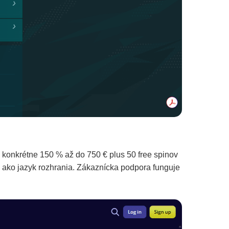
 konkrétne 150 % až do 750 € plus 50 free spinov
u ako jazyk rozhrania. Zákaznícka podpora funguje