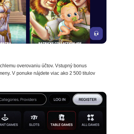
ýchlemu overovaniu účtov. Vstupný bonus
meny. V ponuke nájdete viac ako 2 500 titulov