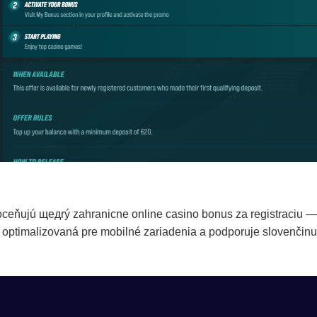
ceňujú щедrý zahranicne online casino bonus za registraciu —
e optimalizovaná pre mobilné zariadenia a podporuje slovenčin