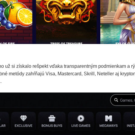
 no už si získalo rešpekt vďaka transparentným podmienkam a r
né metódy zahŕňajú Visa, Mastercard, Skrill, Neteller aj krypto
.