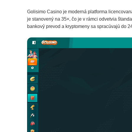
Golisimo Casino je moderná platforma licencovan
je stanovený na 35×, čo je v rámci odvetvia štand
bankový prevod a kryptomeny sa spracúvajú do 24