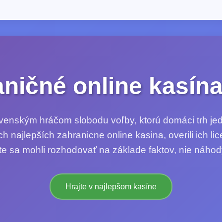
ničné online kasín
ovenským hráčom slobodu voľby, ktorú domáci trh je
ch najlepších zahranicne online kasina, overili ich 
te sa mohli rozhodovať na základe faktov, nie náhod
Hrajte v najlepšom kasíne