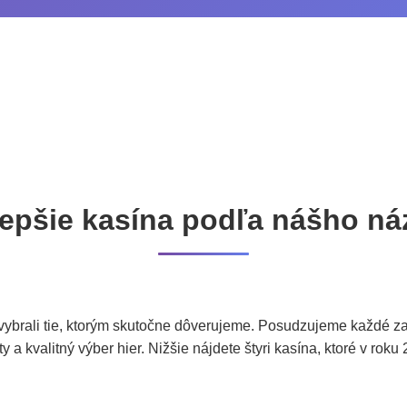
lepšie kasína podľa nášho ná
ybrali tie, ktorým skutočne dôverujeme. Posudzujeme každé zah
y a kvalitný výber hier. Nižšie nájdete štyri kasína, ktoré v ro