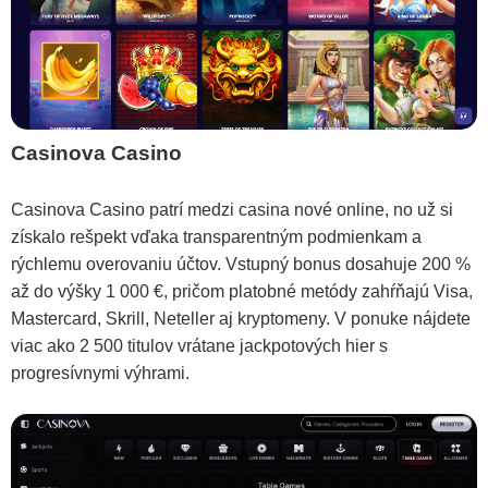
Casinova Casino
Casinova Casino patrí medzi casina nové online, no už si
získalo rešpekt vďaka transparentným podmienkam a
rýchlemu overovaniu účtov. Vstupný bonus dosahuje 200 %
až do výšky 1 000 €, pričom platobné metódy zahŕňajú Visa,
Mastercard, Skrill, Neteller aj kryptomeny. V ponuke nájdete
viac ako 2 500 titulov vrátane jackpotových hier s
progresívnymi výhrami.