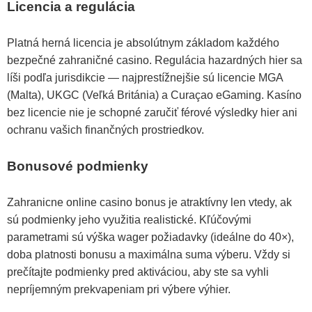
Licencia a regulácia
Platná herná licencia je absolútnym základom každého
bezpečné zahraničné casino. Regulácia hazardných hier sa
líši podľa jurisdikcie — najprestížnejšie sú licencie MGA
(Malta), UKGC (Veľká Británia) a Curaçao eGaming. Kasíno
bez licencie nie je schopné zaručiť férové výsledky hier ani
ochranu vašich finančných prostriedkov.
Bonusové podmienky
Zahranicne online casino bonus je atraktívny len vtedy, ak
sú podmienky jeho využitia realistické. Kľúčovými
parametrami sú výška wager požiadavky (ideálne do 40×),
doba platnosti bonusu a maximálna suma výberu. Vždy si
prečítajte podmienky pred aktiváciou, aby ste sa vyhli
nepríjemným prekvapeniam pri výbere výhier.