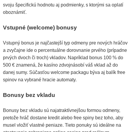
svoju špecifickú hodnotu aj podmienky, s ktorými sa oplatí
oboznámiť.
Vstupné (welcome) bonusy
Vstupný bonus je najčastejší typ odmeny pre nových hráčov
a zvyčajne ide o percentuálne dorovnanie prvého (prípadne
prvých dvoch či troch) vkladov. Napríklad bonus 100 % do
500 € znamená, že kasíno zdvojnásobí váš vklad až do
danej sumy. Súčasťou welcome packagu býva aj balík free
spinov na vybrané hracie automaty.
Bonusy bez vkladu
Bonusy bez vkladu sú najatraktívnejšou formou odmeny,
pretože hráč dostane kredit alebo free spiny bez toho, aby
musel vložiť vlastné peniaze. Tieto ponuky sú ideálne na