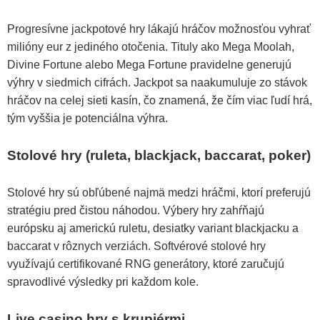
Progresívne jackpotové hry lákajú hráčov možnosťou vyhrať
milióny eur z jediného otočenia. Tituly ako Mega Moolah,
Divine Fortune alebo Mega Fortune pravidelne generujú
výhry v siedmich cifrách. Jackpot sa naakumuluje zo stávok
hráčov na celej sieti kasín, čo znamená, že čím viac ľudí hrá,
tým vyššia je potenciálna výhra.
Stolové hry (ruleta, blackjack, baccarat, poker)
Stolové hry sú obľúbené najmä medzi hráčmi, ktorí preferujú
stratégiu pred čistou náhodou. Výbery hry zahŕňajú
európsku aj americkú ruletu, desiatky variant blackjacku a
baccarat v rôznych verziách. Softvérové stolové hry
využívajú certifikované RNG generátory, ktoré zaručujú
spravodlivé výsledky pri každom kole.
Live casino hry s krupiérmi