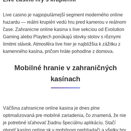
Live casino je najpopulárnejší segment moderného online
hazardu — reálni krupiéri vedú hru pred kamerou v reálnom
čase. Zahranicne online kasina s live sekciou od Evolution
Gaming alebo Playtech ponúkajú stovky stolov s rôznymi
limitmi stávok. Atmosféra live hier je najbližšia k zážitku z
kamenného kasína, pričom hráte pohodlne z domova.
Mobilné hranie v zahraničných
kasínach
Väčšina zahranicne online kasina je dnes plne
optimalizovaná pre mobilné zariadenia, čo znamená, že nie
je potrebné sťahovať žiadnu špeciálnu aplikáciu. Stačí
otvoriť kasíno online sk v mobilnom prehliadači a všetky hry,