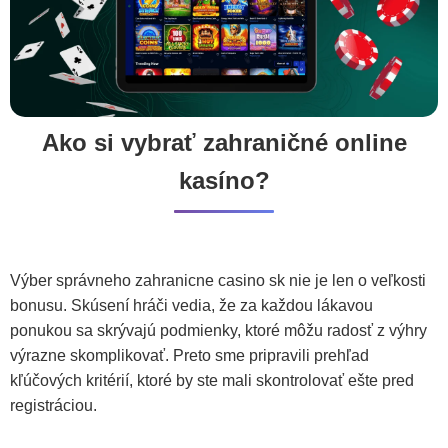
Ako si vybrať zahraničné online
kasíno?
Výber správneho zahranicne casino sk nie je len o veľkosti
bonusu. Skúsení hráči vedia, že za každou lákavou
ponukou sa skrývajú podmienky, ktoré môžu radosť z výhry
výrazne skomplikovať. Preto sme pripravili prehľad
kľúčových kritérií, ktoré by ste mali skontrolovať ešte pred
registráciou.