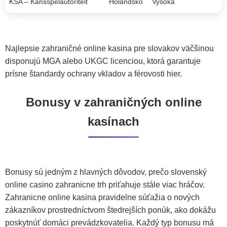
KSA – Kansspelautoriteit
Holandsko
Vysoká
Najlepsie zahraničné online kasina pre slovakov väčšinou
disponujú MGA alebo UKGC licenciou, ktorá garantuje
prísne štandardy ochrany vkladov a férovosti hier.
Bonusy v zahraničných online
kasínach
Bonusy sú jedným z hlavných dôvodov, prečo slovenský
online casino zahranicne trh priťahuje stále viac hráčov.
Zahranicne online kasina pravidelne súťažia o nových
zákazníkov prostredníctvom štedrejších ponúk, ako dokážu
poskytnúť domáci prevádzkovatelia. Každý typ bonusu má