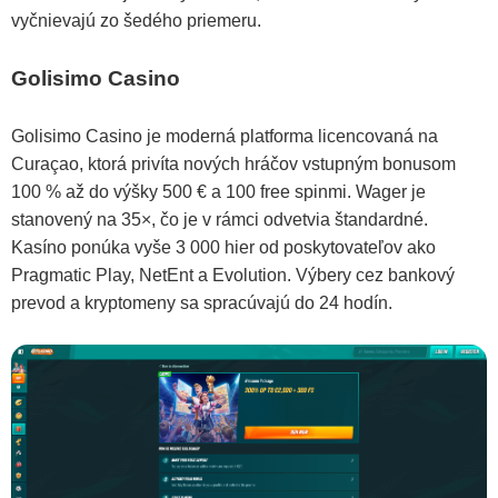
vyčnievajú zo šedého priemeru.
Golisimo Casino
Golisimo Casino je moderná platforma licencovaná na
Curaçao, ktorá privíta nových hráčov vstupným bonusom
100 % až do výšky 500 € a 100 free spinmi. Wager je
stanovený na 35×, čo je v rámci odvetvia štandardné.
Kasíno ponúka vyše 3 000 hier od poskytovateľov ako
Pragmatic Play, NetEnt a Evolution. Výbery cez bankový
prevod a kryptomeny sa spracúvajú do 24 hodín.